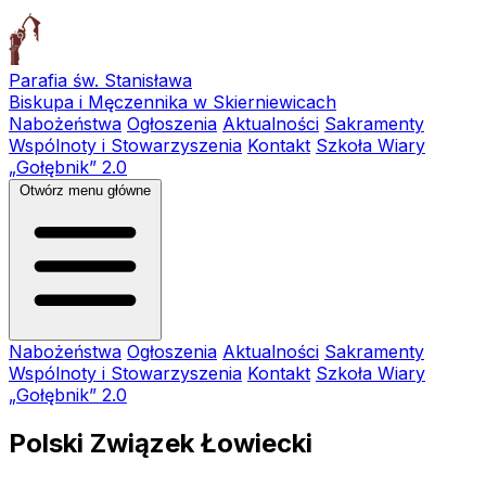
Parafia św. Stanisława
Biskupa i Męczennika w Skierniewicach
Nabożeństwa
Ogłoszenia
Aktualności
Sakramenty
Wspólnoty i Stowarzyszenia
Kontakt
Szkoła Wiary
„Gołębnik” 2.0
Otwórz menu główne
Nabożeństwa
Ogłoszenia
Aktualności
Sakramenty
Wspólnoty i Stowarzyszenia
Kontakt
Szkoła Wiary
„Gołębnik” 2.0
Polski Związek Łowiecki