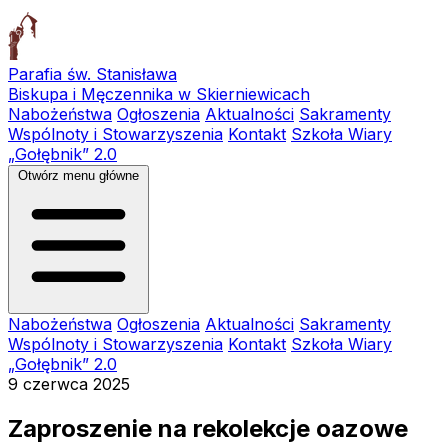
Parafia św. Stanisława
Biskupa i Męczennika w Skierniewicach
Nabożeństwa
Ogłoszenia
Aktualności
Sakramenty
Wspólnoty i Stowarzyszenia
Kontakt
Szkoła Wiary
„Gołębnik” 2.0
Otwórz menu główne
Nabożeństwa
Ogłoszenia
Aktualności
Sakramenty
Wspólnoty i Stowarzyszenia
Kontakt
Szkoła Wiary
„Gołębnik” 2.0
9 czerwca 2025
Zaproszenie na rekolekcje oazowe