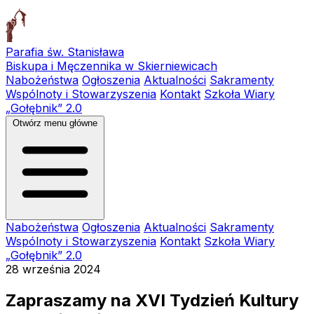
Parafia św. Stanisława
Biskupa i Męczennika w Skierniewicach
Nabożeństwa
Ogłoszenia
Aktualności
Sakramenty
Wspólnoty i Stowarzyszenia
Kontakt
Szkoła Wiary
„Gołębnik” 2.0
Otwórz menu główne
Nabożeństwa
Ogłoszenia
Aktualności
Sakramenty
Wspólnoty i Stowarzyszenia
Kontakt
Szkoła Wiary
„Gołębnik” 2.0
28 września 2024
Zapraszamy na XVI Tydzień Kultury