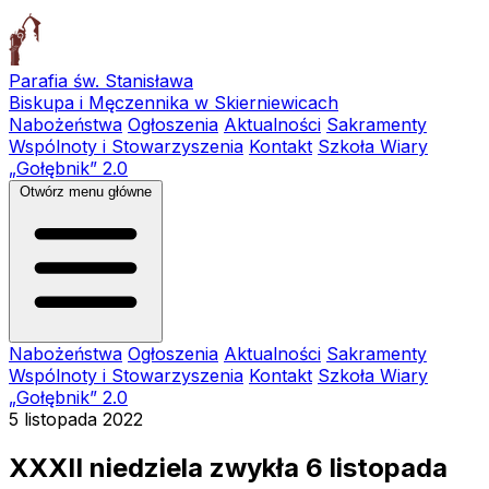
Parafia św. Stanisława
Biskupa i Męczennika w Skierniewicach
Nabożeństwa
Ogłoszenia
Aktualności
Sakramenty
Wspólnoty i Stowarzyszenia
Kontakt
Szkoła Wiary
„Gołębnik” 2.0
Otwórz menu główne
Nabożeństwa
Ogłoszenia
Aktualności
Sakramenty
Wspólnoty i Stowarzyszenia
Kontakt
Szkoła Wiary
„Gołębnik” 2.0
5 listopada 2022
XXXII niedziela zwykła 6 listopada