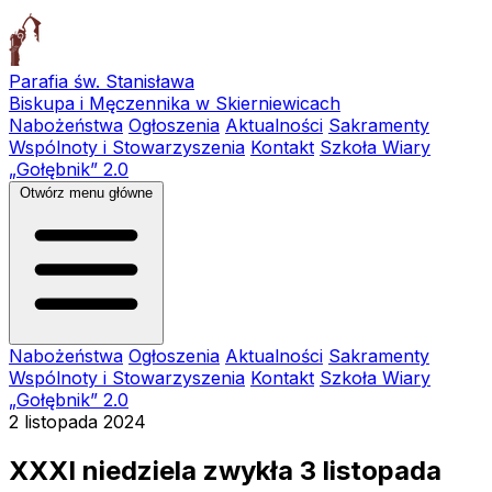
Parafia św. Stanisława
Biskupa i Męczennika w Skierniewicach
Nabożeństwa
Ogłoszenia
Aktualności
Sakramenty
Wspólnoty i Stowarzyszenia
Kontakt
Szkoła Wiary
„Gołębnik” 2.0
Otwórz menu główne
Nabożeństwa
Ogłoszenia
Aktualności
Sakramenty
Wspólnoty i Stowarzyszenia
Kontakt
Szkoła Wiary
„Gołębnik” 2.0
2 listopada 2024
XXXI niedziela zwykła 3 listopada