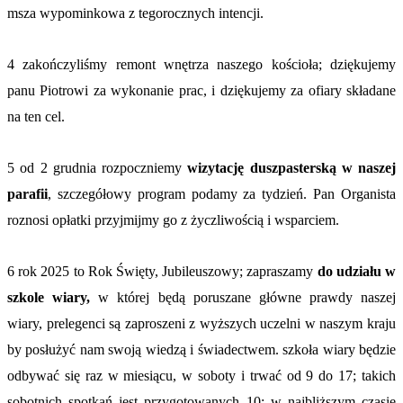
msza wypominkowa z tegorocznych intencji.
4 zakończyliśmy remont wnętrza naszego kościoła; dziękujemy
panu Piotrowi za wykonanie prac, i dziękujemy za ofiary składane
na ten cel.
5 od 2 grudnia rozpoczniemy
wizytację duszpasterską w naszej
parafii
, szczegółowy program podamy za tydzień. Pan Organista
roznosi opłatki przyjmijmy go z życzliwością i wsparciem.
6 rok 2025 to Rok Święty, Jubileuszowy; zapraszamy
do udziału w
szkole wiary,
w której będą poruszane główne prawdy naszej
wiary, prelegenci są zaproszeni z wyższych uczelni w naszym kraju
by posłużyć nam swoją wiedzą i świadectwem. szkoła wiary będzie
odbywać się raz w miesiącu, w soboty i trwać od 9 do 17; takich
sobotnich spotkań jest przygotowanych 10; w najbliższym czasie