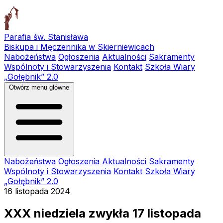
Parafia św. Stanisława
Biskupa i Męczennika w Skierniewicach
Nabożeństwa
Ogłoszenia
Aktualności
Sakramenty
Wspólnoty i Stowarzyszenia
Kontakt
Szkoła Wiary
„Gołębnik” 2.0
Otwórz menu główne
Nabożeństwa
Ogłoszenia
Aktualności
Sakramenty
Wspólnoty i Stowarzyszenia
Kontakt
Szkoła Wiary
„Gołębnik” 2.0
16 listopada 2024
XXX niedziela zwykła 17 listopada