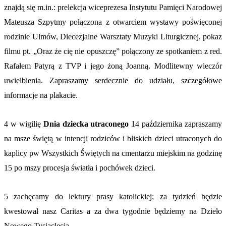
znajdą się m.in.: prelekcja wiceprezesa Instytutu Pamięci Narodowej
Mateusza Szpytmy połączona z otwarciem wystawy poświęconej
rodzinie Ulmów, Diecezjalne Warsztaty Muzyki Liturgicznej, pokaz
filmu pt. „Oraz że cię nie opuszczę” połączony ze spotkaniem z red.
Rafałem Patyrą z TVP i jego żoną Joanną. Modlitewny wieczór
uwielbienia. Zapraszamy serdecznie do udziału, szczegółowe
informacje na plakacie.
4 w wigilię
Dnia dziecka utraconego
14 października zapraszamy
na msze świętą w intencji rodziców i bliskich dzieci utraconych do
kaplicy pw Wszystkich Świętych na cmentarzu miejskim na godzinę
15 po mszy procesja światła i pochówek dzieci.
5 zachęcamy do lektury prasy katolickiej; za tydzień będzie
kwestował nasz Caritas a za dwa tygodnie będziemy na Dzieło
Nowego Tysiąclecia.