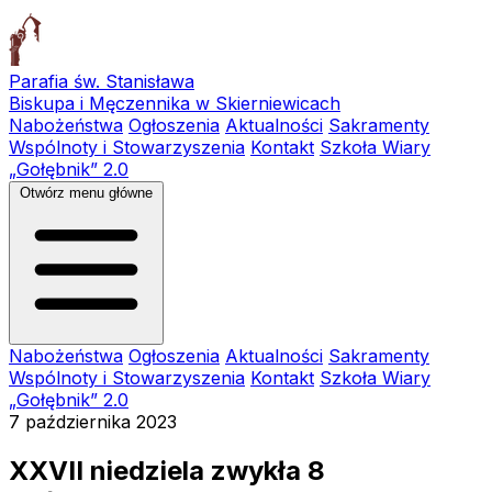
Parafia św. Stanisława
Biskupa i Męczennika w Skierniewicach
Nabożeństwa
Ogłoszenia
Aktualności
Sakramenty
Wspólnoty i Stowarzyszenia
Kontakt
Szkoła Wiary
„Gołębnik” 2.0
Otwórz menu główne
Nabożeństwa
Ogłoszenia
Aktualności
Sakramenty
Wspólnoty i Stowarzyszenia
Kontakt
Szkoła Wiary
„Gołębnik” 2.0
7 października 2023
XXVII niedziela zwykła 8