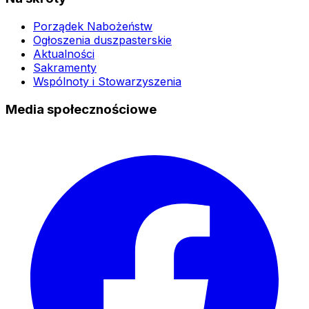
Porządek Nabożeństw
Ogłoszenia duszpasterskie
Aktualności
Sakramenty
Wspólnoty i Stowarzyszenia
Media społecznościowe