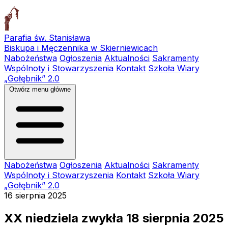
Parafia św. Stanisława
Biskupa i Męczennika w Skierniewicach
Nabożeństwa
Ogłoszenia
Aktualności
Sakramenty
Wspólnoty i Stowarzyszenia
Kontakt
Szkoła Wiary
„Gołębnik” 2.0
Otwórz menu główne
Nabożeństwa
Ogłoszenia
Aktualności
Sakramenty
Wspólnoty i Stowarzyszenia
Kontakt
Szkoła Wiary
„Gołębnik” 2.0
16 sierpnia 2025
XX niedziela zwykła 18 sierpnia 2025