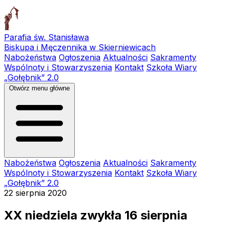
Parafia św. Stanisława
Biskupa i Męczennika w Skierniewicach
Nabożeństwa
Ogłoszenia
Aktualności
Sakramenty
Wspólnoty i Stowarzyszenia
Kontakt
Szkoła Wiary
„Gołębnik” 2.0
Otwórz menu główne
Nabożeństwa
Ogłoszenia
Aktualności
Sakramenty
Wspólnoty i Stowarzyszenia
Kontakt
Szkoła Wiary
„Gołębnik” 2.0
22 sierpnia 2020
XX niedziela zwykła 16 sierpnia