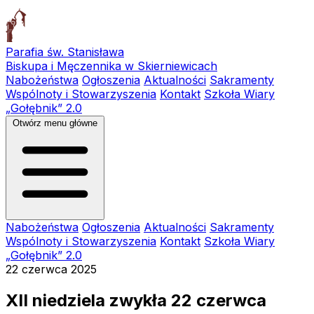
Parafia św. Stanisława
Biskupa i Męczennika w Skierniewicach
Nabożeństwa
Ogłoszenia
Aktualności
Sakramenty
Wspólnoty i Stowarzyszenia
Kontakt
Szkoła Wiary
„Gołębnik” 2.0
Otwórz menu główne
Nabożeństwa
Ogłoszenia
Aktualności
Sakramenty
Wspólnoty i Stowarzyszenia
Kontakt
Szkoła Wiary
„Gołębnik” 2.0
22 czerwca 2025
XII niedziela zwykła 22 czerwca