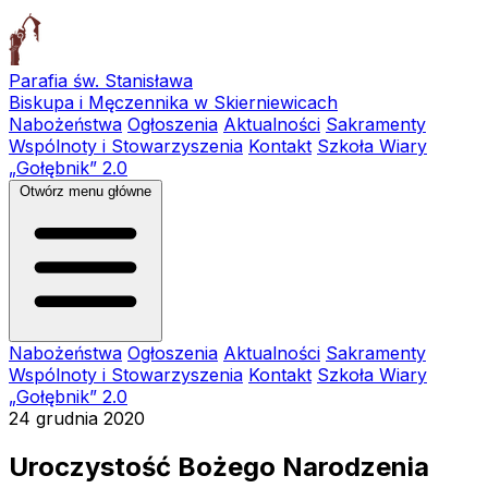
Parafia św. Stanisława
Biskupa i Męczennika w Skierniewicach
Nabożeństwa
Ogłoszenia
Aktualności
Sakramenty
Wspólnoty i Stowarzyszenia
Kontakt
Szkoła Wiary
„Gołębnik” 2.0
Otwórz menu główne
Nabożeństwa
Ogłoszenia
Aktualności
Sakramenty
Wspólnoty i Stowarzyszenia
Kontakt
Szkoła Wiary
„Gołębnik” 2.0
24 grudnia 2020
Uroczystość Bożego Narodzenia