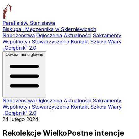
Parafia św. Stanisława
Biskupa i Męczennika w Skierniewicach
Nabożeństwa
Ogłoszenia
Aktualności
Sakramenty
Wspólnoty i Stowarzyszenia
Kontakt
Szkoła Wiary
„Gołębnik” 2.0
Otwórz menu główne
Nabożeństwa
Ogłoszenia
Aktualności
Sakramenty
Wspólnoty i Stowarzyszenia
Kontakt
Szkoła Wiary
„Gołębnik” 2.0
24 lutego 2024
Rekolekcje WielkoPostne intencje