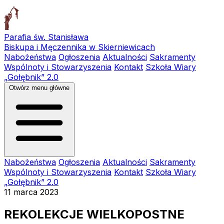
Parafia św. Stanisława
Biskupa i Męczennika w Skierniewicach
Nabożeństwa
Ogłoszenia
Aktualności
Sakramenty
Wspólnoty i Stowarzyszenia
Kontakt
Szkoła Wiary
„Gołębnik” 2.0
Otwórz menu główne
Nabożeństwa
Ogłoszenia
Aktualności
Sakramenty
Wspólnoty i Stowarzyszenia
Kontakt
Szkoła Wiary
„Gołębnik” 2.0
11 marca 2023
REKOLEKCJE WIELKOPOSTNE