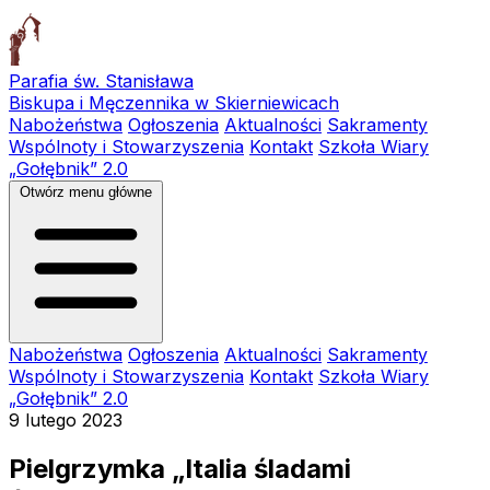
Parafia św. Stanisława
Biskupa i Męczennika w Skierniewicach
Nabożeństwa
Ogłoszenia
Aktualności
Sakramenty
Wspólnoty i Stowarzyszenia
Kontakt
Szkoła Wiary
„Gołębnik” 2.0
Otwórz menu główne
Nabożeństwa
Ogłoszenia
Aktualności
Sakramenty
Wspólnoty i Stowarzyszenia
Kontakt
Szkoła Wiary
„Gołębnik” 2.0
9 lutego 2023
Pielgrzymka „Italia śladami