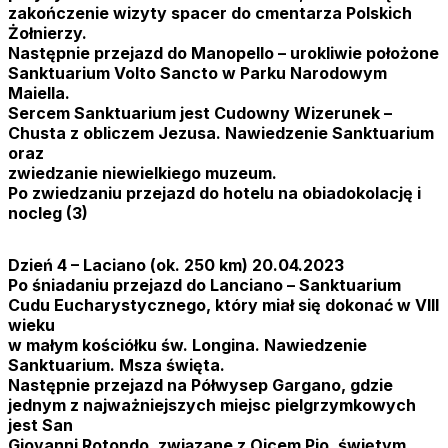
zakończenie wizyty spacer do cmentarza Polskich
Żołnierzy.
Następnie przejazd do Manopello – urokliwie położone
Sanktuarium Volto Sancto w Parku Narodowym
Maiella.
Sercem Sanktuarium jest Cudowny Wizerunek –
Chusta z obliczem Jezusa. Nawiedzenie Sanktuarium
oraz
zwiedzanie niewielkiego muzeum.
Po zwiedzaniu przejazd do hotelu na obiadokolację i
nocleg (3)
Dzień 4 – Laciano (ok. 250 km) 20.04.2023
Po śniadaniu przejazd do Lanciano – Sanktuarium
Cudu Eucharystycznego, który miał się dokonać w VIII
wieku
w małym kościółku św. Longina. Nawiedzenie
Sanktuarium. Msza święta.
Następnie przejazd na Półwysep Gargano, gdzie
jednym z najważniejszych miejsc pielgrzymkowych
jest San
Giovanni Rotondo, związane z Ojcem Pio, świętym