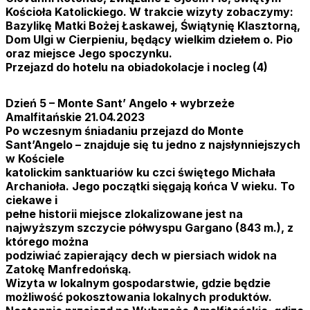
Kościoła Katolickiego. W trakcie wizyty zobaczymy:
Bazylikę Matki Bożej Łaskawej, Świątynię Klasztorną,
Dom Ulgi w Cierpieniu, będący wielkim dziełem o. Pio
oraz miejsce Jego spoczynku.
Przejazd do hotelu na obiadokolacje i nocleg (4)
Dzień 5 – Monte Sant’ Angelo + wybrzeże
Amalfitańskie 21.04.2023
Po wczesnym śniadaniu przejazd do Monte
Sant’Angelo – znajduje się tu jedno z najsłynniejszych
w Kościele
katolickim sanktuariów ku czci świętego Michała
Archanioła. Jego początki sięgają końca V wieku. To
ciekawe i
pełne historii miejsce zlokalizowane jest na
najwyższym szczycie półwyspu Gargano (843 m.), z
którego można
podziwiać zapierający dech w piersiach widok na
Zatokę Manfredońską.
Wizyta w lokalnym gospodarstwie, gdzie będzie
możliwość pokosztowania lokalnych produktów.