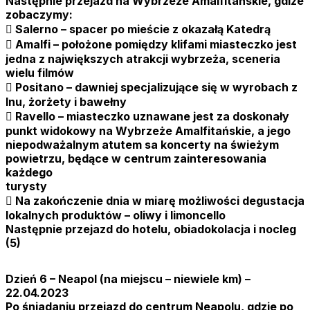
Następnie przejazd na Wybrzeże Amalfitańskie, gdize
zobaczymy:
 Salerno – spacer po mieście z okazałą Katedrą
 Amalfi – położone pomiędzy klifami miasteczko jest
jedna z największych atrakcji wybrzeża, sceneria
wielu filmów
 Positano – dawniej specjalizujące się w wyrobach z
lnu, żorżety i bawełny
 Ravello – miasteczko uznawane jest za doskonały
punkt widokowy na Wybrzeże Amalfitańskie, a jego
niepodważalnym atutem sa koncerty na świeżym
powietrzu, będące w centrum zainteresowania
każdego
turysty
 Na zakończenie dnia w miarę możliwości degustacja
lokalnych produktów – oliwy i limoncello
Następnie przejazd do hotelu, obiadokolacja i nocleg
(5)
Dzień 6 – Neapol (na miejscu – niewiele km) –
22.04.2023
Po śniadaniu przejazd do centrum Neapolu, gdzie po