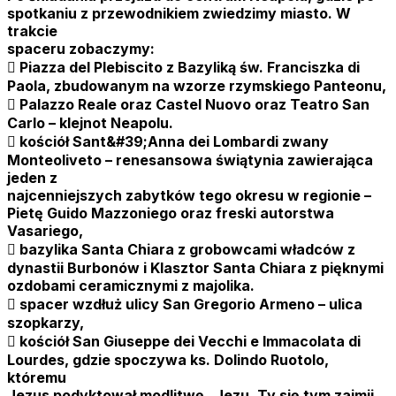
spotkaniu z przewodnikiem zwiedzimy miasto. W
trakcie
spaceru zobaczymy:
 Piazza del Plebiscito z Bazyliką św. Franciszka di
Paola, zbudowanym na wzorze rzymskiego Panteonu,
 Palazzo Reale oraz Castel Nuovo oraz Teatro San
Carlo – klejnot Neapolu.
 kościół Sant&#39;Anna dei Lombardi zwany
Monteoliveto – renesansowa świątynia zawierająca
jeden z
najcenniejszych zabytków tego okresu w regionie –
Pietę Guido Mazzoniego oraz freski autorstwa
Vasariego,
 bazylika Santa Chiara z grobowcami władców z
dynastii Burbonów i Klasztor Santa Chiara z pięknymi
ozdobami ceramicznymi z majolika.
 spacer wzdłuż ulicy San Gregorio Armeno – ulica
szopkarzy,
 kościół San Giuseppe dei Vecchi e Immacolata di
Lourdes, gdzie spoczywa ks. Dolindo Ruotolo,
któremu
Jezus podyktował modlitwę „Jezu, Ty się tym zajmij