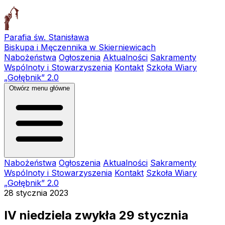
Parafia św. Stanisława
Biskupa i Męczennika w Skierniewicach
Nabożeństwa
Ogłoszenia
Aktualności
Sakramenty
Wspólnoty i Stowarzyszenia
Kontakt
Szkoła Wiary
„Gołębnik” 2.0
Otwórz menu główne
Nabożeństwa
Ogłoszenia
Aktualności
Sakramenty
Wspólnoty i Stowarzyszenia
Kontakt
Szkoła Wiary
„Gołębnik” 2.0
28 stycznia 2023
IV niedziela zwykła 29 stycznia