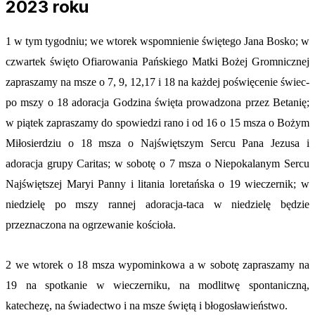
2023 roku
1 w tym tygodniu; we wtorek wspomnienie świętego Jana Bosko; w
czwartek święto Ofiarowania Pańskiego Matki Bożej Gromnicznej
zapraszamy na msze o 7, 9, 12,17 i 18 na każdej poświęcenie świec-
po mszy o 18 adoracja Godzina święta prowadzona przez Betanię;
w piątek zapraszamy do spowiedzi rano i od 16 o 15 msza o Bożym
Miłosierdziu o 18 msza o Najświętszym Sercu Pana Jezusa i
adoracja grupy Caritas; w sobotę o 7 msza o Niepokalanym Sercu
Najświętszej Maryi Panny i litania loretańska o 19 wieczernik; w
niedzielę po mszy rannej adoracja-taca w niedzielę będzie
przeznaczona na ogrzewanie kościoła.
2 we wtorek o 18 msza wypominkowa a w sobotę zapraszamy na
19 na spotkanie w wieczerniku, na modlitwę spontaniczną,
katechezę, na świadectwo i na msze świętą i błogosławieństwo.