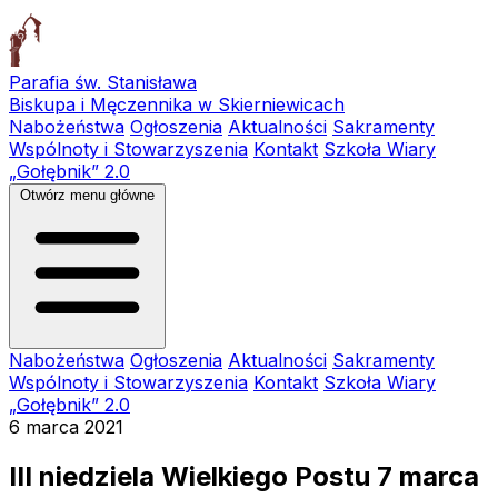
Parafia św. Stanisława
Biskupa i Męczennika w Skierniewicach
Nabożeństwa
Ogłoszenia
Aktualności
Sakramenty
Wspólnoty i Stowarzyszenia
Kontakt
Szkoła Wiary
„Gołębnik” 2.0
Otwórz menu główne
Nabożeństwa
Ogłoszenia
Aktualności
Sakramenty
Wspólnoty i Stowarzyszenia
Kontakt
Szkoła Wiary
„Gołębnik” 2.0
6 marca 2021
III niedziela Wielkiego Postu 7 marca