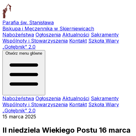
Parafia św. Stanisława
Biskupa i Męczennika w Skierniewicach
Nabożeństwa
Ogłoszenia
Aktualności
Sakramenty
Wspólnoty i Stowarzyszenia
Kontakt
Szkoła Wiary
„Gołębnik” 2.0
Otwórz menu główne
Nabożeństwa
Ogłoszenia
Aktualności
Sakramenty
Wspólnoty i Stowarzyszenia
Kontakt
Szkoła Wiary
„Gołębnik” 2.0
15 marca 2025
II niedziela Wiekiego Postu 16 marca