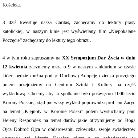
Kościoła.
3 dziś kwestuje nasza Caritas, zachęcamy do lektury prasy
katolickiej, w naszym kinie jest wyświetlany film „Niepokalane
Poczęcie” zachęcamy do lektury tego obrazu.
4 w tym roku zapraszamy na
XX Sympozjum Dar Życia w dniu
12 kwietnia
zaczniemy mszą o 9 w naszym sankturium w czasie
któerj będzie można podjąć Duchową Adopcję dziecka poczętego
potem przejdziemy do Centrum Sztuki i Kultury na częćś
wykładową. Chcemy aby to spotkanie było poświęcno 1000 leciu
Korony Polskiej, stąd pierwszy wykład poprowadzi prof Jan Żaryn
na temat „Klejnoty w Koronie Polski” potem wysłuchamy pani
Heleny Respondek na temat darów jakie otrzymujemy od Boga
Ojca Dobroć Ojca w obdarowaniu człowieka, swoje swiadectow