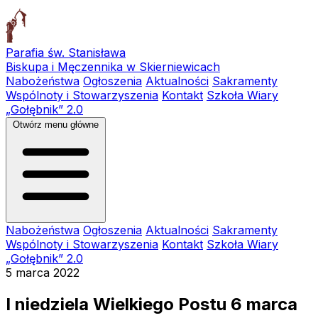
Parafia św. Stanisława
Biskupa i Męczennika w Skierniewicach
Nabożeństwa
Ogłoszenia
Aktualności
Sakramenty
Wspólnoty i Stowarzyszenia
Kontakt
Szkoła Wiary
„Gołębnik” 2.0
Otwórz menu główne
Nabożeństwa
Ogłoszenia
Aktualności
Sakramenty
Wspólnoty i Stowarzyszenia
Kontakt
Szkoła Wiary
„Gołębnik” 2.0
5 marca 2022
I niedziela Wielkiego Postu 6 marca