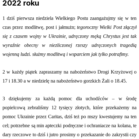
2022 roku
1 dziś pierwsza niedziela Wielkiego Postu zaangażujmy się w ten
czas przez modlitwę, post i jałmużn;
tegoroczny Wielki Post złączył
się z czasem wojny w Ukrainie, udręczony męką Chrystus jest tak
wyraźnie obecny w niezliczonej rzeszy udręczonych tragedią
wojenną ludzi. służmy modlitwą i wsparciem jak tylko potrafimy.
2 w każdy piątek zapraszamy na nabożeństwo Drogi Krzyżowej o
17 i 18.30 a w niedzielę na nabożeństwo gorzkich Żali o 18.45.
3 dziękujemy za każdą pomoc dla uchodźców – w środę
popielcową zebraliśmy 12 tysięcy złotych, które przekażemy na
pomoc Ukrainie przez Caritas, dziś też po mszy kwestujemy na ten
cel; potrzebne są min apteczki podręczne i ochraniacze na kolana, te
dary rzeczowe to dziś i jutro prosimy o przekazanie do zakrystii czy