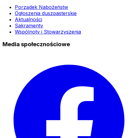
Porządek Nabożeństw
Ogłoszenia duszpasterskie
Aktualności
Sakramenty
Wspólnoty i Stowarzyszenia
Media społecznościowe