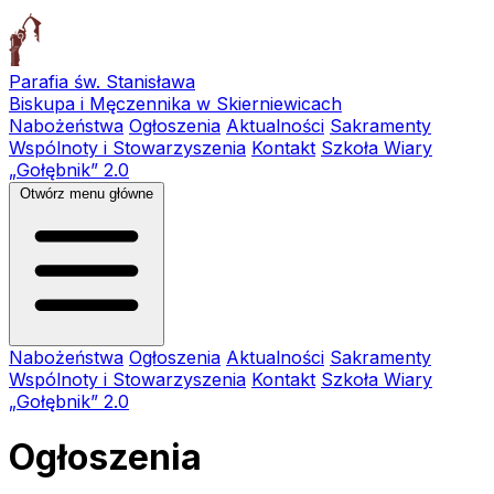
Parafia św. Stanisława
Biskupa i Męczennika w Skierniewicach
Nabożeństwa
Ogłoszenia
Aktualności
Sakramenty
Wspólnoty i Stowarzyszenia
Kontakt
Szkoła Wiary
„Gołębnik” 2.0
Otwórz menu główne
Nabożeństwa
Ogłoszenia
Aktualności
Sakramenty
Wspólnoty i Stowarzyszenia
Kontakt
Szkoła Wiary
„Gołębnik” 2.0
Ogłoszenia