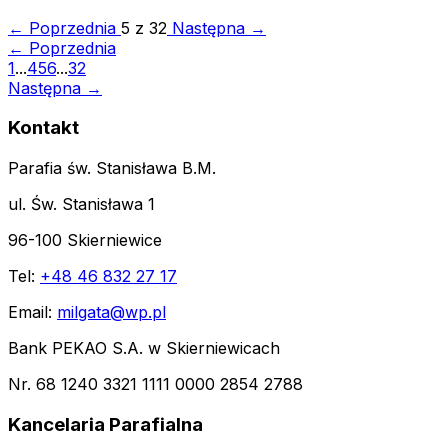
← Poprzednia
5 z 32
Następna →
← Poprzednia
1
...
4
5
6
...
32
Następna →
Kontakt
Parafia św. Stanisława B.M.
ul. Św. Stanisława 1
96-100 Skierniewice
Tel:
+48 46 832 27 17
Email:
milgata@wp.pl
Bank PEKAO S.A. w Skierniewicach
Nr. 68 1240 3321 1111 0000 2854 2788
Kancelaria Parafialna