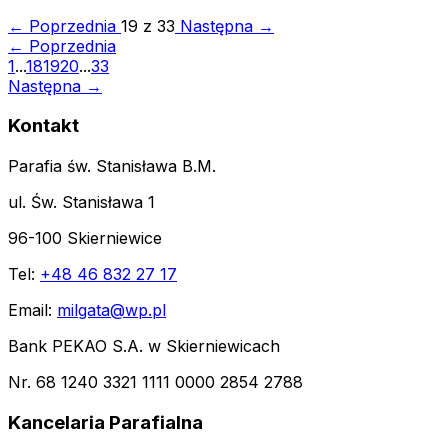
← Poprzednia
19 z 33
Następna →
← Poprzednia
1
...
18
19
20
...
33
Następna →
Kontakt
Parafia św. Stanisława B.M.
ul. Św. Stanisława 1
96-100 Skierniewice
Tel:
+48 46 832 27 17
Email:
milgata@wp.pl
Bank PEKAO S.A. w Skierniewicach
Nr. 68 1240 3321 1111 0000 2854 2788
Kancelaria Parafialna