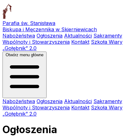
Parafia św. Stanisława
Biskupa i Męczennika w Skierniewicach
Nabożeństwa
Ogłoszenia
Aktualności
Sakramenty
Wspólnoty i Stowarzyszenia
Kontakt
Szkoła Wiary
„Gołębnik” 2.0
Otwórz menu główne
Nabożeństwa
Ogłoszenia
Aktualności
Sakramenty
Wspólnoty i Stowarzyszenia
Kontakt
Szkoła Wiary
„Gołębnik” 2.0
Ogłoszenia