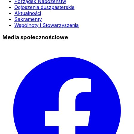
Porządek Nabożeństw
Ogłoszenia duszpasterskie
Aktualności
Sakramenty
Wspólnoty i Stowarzyszenia
Media społecznościowe