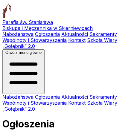
Parafia św. Stanisława
Biskupa i Męczennika w Skierniewicach
Nabożeństwa
Ogłoszenia
Aktualności
Sakramenty
Wspólnoty i Stowarzyszenia
Kontakt
Szkoła Wiary
„Gołębnik” 2.0
Otwórz menu główne
Nabożeństwa
Ogłoszenia
Aktualności
Sakramenty
Wspólnoty i Stowarzyszenia
Kontakt
Szkoła Wiary
„Gołębnik” 2.0
Ogłoszenia