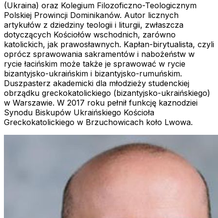
(Ukraina) oraz Kolegium Filozoficzno-Teologicznym
Polskiej Prowincji Dominikanów. Autor licznych
artykułów z dziedziny teologii i liturgii, zwłaszcza
dotyczących Kościołów wschodnich, zarówno
katolickich, jak prawosławnych. Kapłan-birytualista, czyli
oprócz sprawowania sakramentów i nabożeństw w
rycie łacińskim może także je sprawować w rycie
bizantyjsko-ukraińskim i bizantyjsko-rumuńskim.
Duszpasterz akademicki dla młodzieży studenckiej
obrządku greckokatolickiego (bizantyjsko-ukraińskiego)
w Warszawie. W 2017 roku pełnił funkcję kaznodziei
Synodu Biskupów Ukraińskiego Kościoła
Greckokatolickiego w Brzuchowicach koło Lwowa.