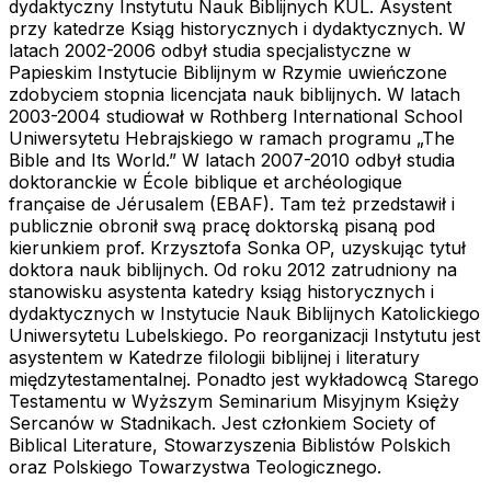
dydaktyczny Instytutu Nauk Biblijnych KUL. Asystent
przy katedrze Ksiąg historycznych i dydaktycznych. W
latach 2002-2006 odbył studia specjalistyczne w
Papieskim Instytucie Biblijnym w Rzymie uwieńczone
zdobyciem stopnia licencjata nauk biblijnych. W latach
2003-2004 studiował w Rothberg International School
Uniwersytetu Hebrajskiego w ramach programu „The
Bible and Its World.” W latach 2007-2010 odbył studia
doktoranckie w École biblique et archéologique
française de Jérusalem (EBAF). Tam też przedstawił i
publicznie obronił swą pracę doktorską pisaną pod
kierunkiem prof. Krzysztofa Sonka OP, uzyskując tytuł
doktora nauk biblijnych. Od roku 2012 zatrudniony na
stanowisku asystenta katedry ksiąg historycznych i
dydaktycznych w Instytucie Nauk Biblijnych Katolickiego
Uniwersytetu Lubelskiego. Po reorganizacji Instytutu jest
asystentem w Katedrze filologii biblijnej i literatury
międzytestamentalnej. Ponadto jest wykładowcą Starego
Testamentu w Wyższym Seminarium Misyjnym Księży
Sercanów w Stadnikach. Jest członkiem Society of
Biblical Literature, Stowarzyszenia Biblistów Polskich
oraz Polskiego Towarzystwa Teologicznego.