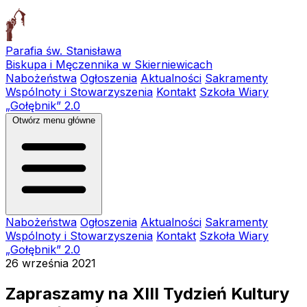
Parafia św. Stanisława
Biskupa i Męczennika w Skierniewicach
Nabożeństwa
Ogłoszenia
Aktualności
Sakramenty
Wspólnoty i Stowarzyszenia
Kontakt
Szkoła Wiary
„Gołębnik” 2.0
Otwórz menu główne
Nabożeństwa
Ogłoszenia
Aktualności
Sakramenty
Wspólnoty i Stowarzyszenia
Kontakt
Szkoła Wiary
„Gołębnik” 2.0
26 września 2021
Zapraszamy na XIII Tydzień Kultury