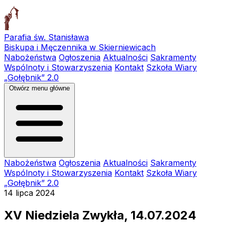
Parafia św. Stanisława
Biskupa i Męczennika w Skierniewicach
Nabożeństwa
Ogłoszenia
Aktualności
Sakramenty
Wspólnoty i Stowarzyszenia
Kontakt
Szkoła Wiary
„Gołębnik” 2.0
Otwórz menu główne
Nabożeństwa
Ogłoszenia
Aktualności
Sakramenty
Wspólnoty i Stowarzyszenia
Kontakt
Szkoła Wiary
„Gołębnik” 2.0
14 lipca 2024
XV Niedziela Zwykła, 14.07.2024