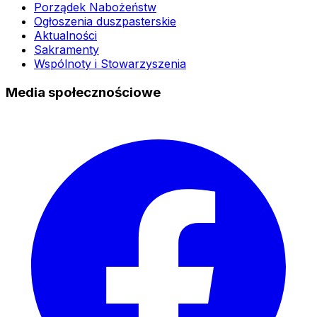
Porządek Nabożeństw
Ogłoszenia duszpasterskie
Aktualności
Sakramenty
Wspólnoty i Stowarzyszenia
Media społecznościowe