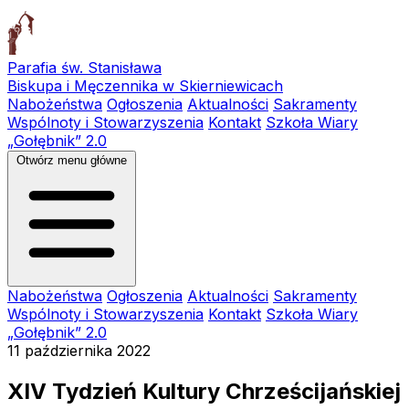
Parafia św. Stanisława
Biskupa i Męczennika w Skierniewicach
Nabożeństwa
Ogłoszenia
Aktualności
Sakramenty
Wspólnoty i Stowarzyszenia
Kontakt
Szkoła Wiary
„Gołębnik” 2.0
Otwórz menu główne
Nabożeństwa
Ogłoszenia
Aktualności
Sakramenty
Wspólnoty i Stowarzyszenia
Kontakt
Szkoła Wiary
„Gołębnik” 2.0
11 października 2022
XIV Tydzień Kultury Chrześcijańskiej