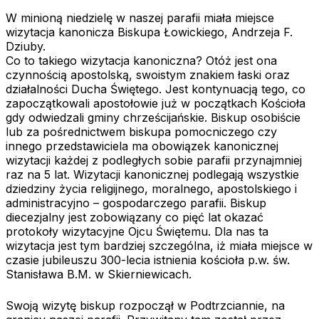
W minioną niedzielę w naszej parafii miała miejsce
wizytacja kanonicza Biskupa Łowickiego, Andrzeja F.
Dziuby.
Co to takiego wizytacja kanoniczna? Otóż jest ona
czynnością apostolską, swoistym znakiem łaski oraz
działalności Ducha Świętego. Jest kontynuacją tego, co
zapoczątkowali apostołowie już w początkach Kościoła
gdy odwiedzali gminy chrześcijańskie. Biskup osobiście
lub za pośrednictwem biskupa pomocniczego czy
innego przedstawiciela ma obowiązek kanonicznej
wizytacji każdej z podległych sobie parafii przynajmniej
raz na 5 lat. Wizytacji kanonicznej podlegają wszystkie
dziedziny życia religijnego, moralnego, apostolskiego i
administracyjno – gospodarczego parafii. Biskup
diecezjalny jest zobowiązany co pięć lat okazać
protokoły wizytacyjne Ojcu Świętemu. Dla nas ta
wizytacja jest tym bardziej szczególna, iż miała miejsce w
czasie jubileuszu 300-lecia istnienia kościoła p.w. św.
Stanisława B.M. w Skierniewicach.
Swoją wizytę biskup rozpoczął w Podtrzciannie, na