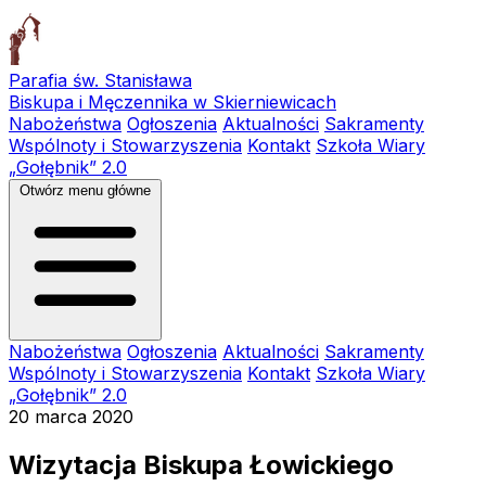
Parafia św. Stanisława
Biskupa i Męczennika w Skierniewicach
Nabożeństwa
Ogłoszenia
Aktualności
Sakramenty
Wspólnoty i Stowarzyszenia
Kontakt
Szkoła Wiary
„Gołębnik” 2.0
Otwórz menu główne
Nabożeństwa
Ogłoszenia
Aktualności
Sakramenty
Wspólnoty i Stowarzyszenia
Kontakt
Szkoła Wiary
„Gołębnik” 2.0
20 marca 2020
Wizytacja Biskupa Łowickiego