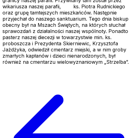
granicy naszej parafii. Przywitany tam został przez
wikariusza naszej parafii, ks. Piotra Rudnickiego
oraz grupę tamtejszych mieszkańców. Następnie
przyjechał do naszego sanktuarium. Tego dnia biskup
obecny był na Mszach Świętych, na których słuchał
sprawozdań z działalności naszej wspólnoty. Ponadto
pasterz naszej diecezji w towarzystwie min. ks.
proboszcza i Prezydenta Skierniewic, Krzysztofa
Jażdżyka, odwiedził cmentarz miejski, a w nim groby
zmarłych kapłanów i dzieci nienarodzonych, był
również na cmentarzu wielowyznaniowym „Strzelba”.