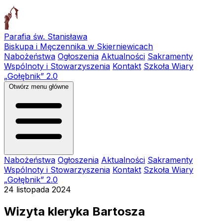
Parafia św. Stanisława
Biskupa i Męczennika w Skierniewicach
Nabożeństwa
Ogłoszenia
Aktualności
Sakramenty
Wspólnoty i Stowarzyszenia
Kontakt
Szkoła Wiary
„Gołębnik” 2.0
Otwórz menu główne
Nabożeństwa
Ogłoszenia
Aktualności
Sakramenty
Wspólnoty i Stowarzyszenia
Kontakt
Szkoła Wiary
„Gołębnik” 2.0
24 listopada 2024
Wizyta kleryka Bartosza