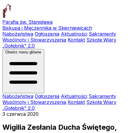
Parafia św. Stanisława
Biskupa i Męczennika w Skierniewicach
Nabożeństwa
Ogłoszenia
Aktualności
Sakramenty
Wspólnoty i Stowarzyszenia
Kontakt
Szkoła Wiary
„Gołębnik” 2.0
Otwórz menu główne
Nabożeństwa
Ogłoszenia
Aktualności
Sakramenty
Wspólnoty i Stowarzyszenia
Kontakt
Szkoła Wiary
„Gołębnik” 2.0
3 czerwca 2020
Wigilia Zesłania Ducha Świętego,