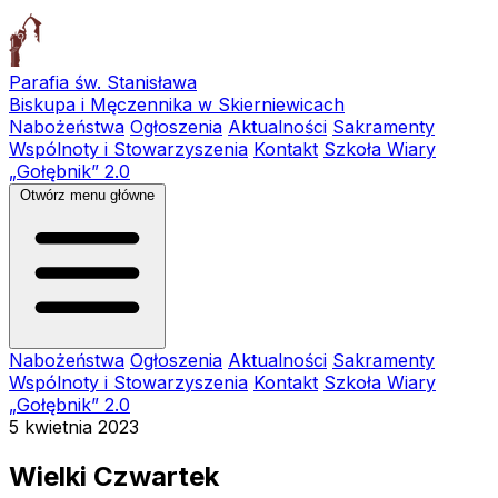
Parafia św. Stanisława
Biskupa i Męczennika w Skierniewicach
Nabożeństwa
Ogłoszenia
Aktualności
Sakramenty
Wspólnoty i Stowarzyszenia
Kontakt
Szkoła Wiary
„Gołębnik” 2.0
Otwórz menu główne
Nabożeństwa
Ogłoszenia
Aktualności
Sakramenty
Wspólnoty i Stowarzyszenia
Kontakt
Szkoła Wiary
„Gołębnik” 2.0
5 kwietnia 2023
Wielki Czwartek