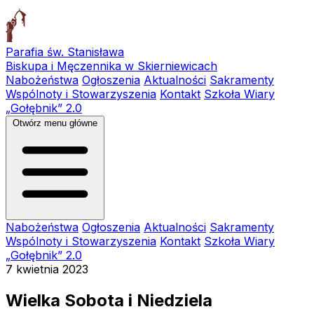
Parafia św. Stanisława
Biskupa i Męczennika w Skierniewicach
Nabożeństwa
Ogłoszenia
Aktualności
Sakramenty
Wspólnoty i Stowarzyszenia
Kontakt
Szkoła Wiary
„Gołębnik” 2.0
Otwórz menu główne
Nabożeństwa
Ogłoszenia
Aktualności
Sakramenty
Wspólnoty i Stowarzyszenia
Kontakt
Szkoła Wiary
„Gołębnik” 2.0
7 kwietnia 2023
Wielka Sobota i Niedziela