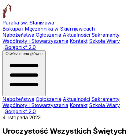
Parafia św. Stanisława
Biskupa i Męczennika w Skierniewicach
Nabożeństwa
Ogłoszenia
Aktualności
Sakramenty
Wspólnoty i Stowarzyszenia
Kontakt
Szkoła Wiary
„Gołębnik” 2.0
Otwórz menu główne
Nabożeństwa
Ogłoszenia
Aktualności
Sakramenty
Wspólnoty i Stowarzyszenia
Kontakt
Szkoła Wiary
„Gołębnik” 2.0
4 listopada 2023
Uroczystość Wszystkich Świętych