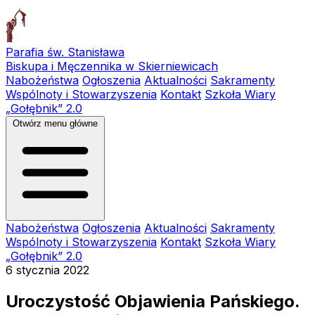
Parafia św. Stanisława
Biskupa i Męczennika w Skierniewicach
Nabożeństwa
Ogłoszenia
Aktualności
Sakramenty
Wspólnoty i Stowarzyszenia
Kontakt
Szkoła Wiary
„Gołębnik” 2.0
Otwórz menu główne
Nabożeństwa
Ogłoszenia
Aktualności
Sakramenty
Wspólnoty i Stowarzyszenia
Kontakt
Szkoła Wiary
„Gołębnik” 2.0
6 stycznia 2022
Uroczystość Objawienia Pańskiego.