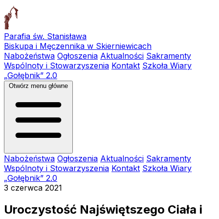
Parafia św. Stanisława
Biskupa i Męczennika w Skierniewicach
Nabożeństwa
Ogłoszenia
Aktualności
Sakramenty
Wspólnoty i Stowarzyszenia
Kontakt
Szkoła Wiary
„Gołębnik” 2.0
Otwórz menu główne
Nabożeństwa
Ogłoszenia
Aktualności
Sakramenty
Wspólnoty i Stowarzyszenia
Kontakt
Szkoła Wiary
„Gołębnik” 2.0
3 czerwca 2021
Uroczystość Najświętszego Ciała i