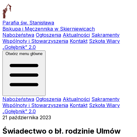
Parafia św. Stanisława
Biskupa i Męczennika w Skierniewicach
Nabożeństwa
Ogłoszenia
Aktualności
Sakramenty
Wspólnoty i Stowarzyszenia
Kontakt
Szkoła Wiary
„Gołębnik” 2.0
Otwórz menu główne
Nabożeństwa
Ogłoszenia
Aktualności
Sakramenty
Wspólnoty i Stowarzyszenia
Kontakt
Szkoła Wiary
„Gołębnik” 2.0
21 października 2023
Świadectwo o bł. rodzinie Ulmów