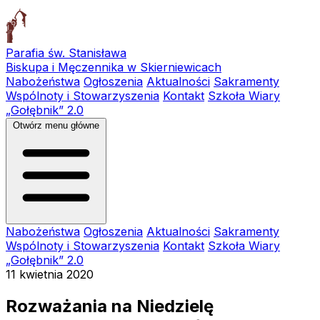
Parafia św. Stanisława
Biskupa i Męczennika w Skierniewicach
Nabożeństwa
Ogłoszenia
Aktualności
Sakramenty
Wspólnoty i Stowarzyszenia
Kontakt
Szkoła Wiary
„Gołębnik” 2.0
Otwórz menu główne
Nabożeństwa
Ogłoszenia
Aktualności
Sakramenty
Wspólnoty i Stowarzyszenia
Kontakt
Szkoła Wiary
„Gołębnik” 2.0
11 kwietnia 2020
Rozważania na Niedzielę