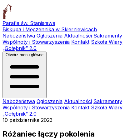
Parafia św. Stanisława
Biskupa i Męczennika w Skierniewicach
Nabożeństwa
Ogłoszenia
Aktualności
Sakramenty
Wspólnoty i Stowarzyszenia
Kontakt
Szkoła Wiary
„Gołębnik” 2.0
Otwórz menu główne
Nabożeństwa
Ogłoszenia
Aktualności
Sakramenty
Wspólnoty i Stowarzyszenia
Kontakt
Szkoła Wiary
„Gołębnik” 2.0
10 października 2023
Różaniec łączy pokolenia