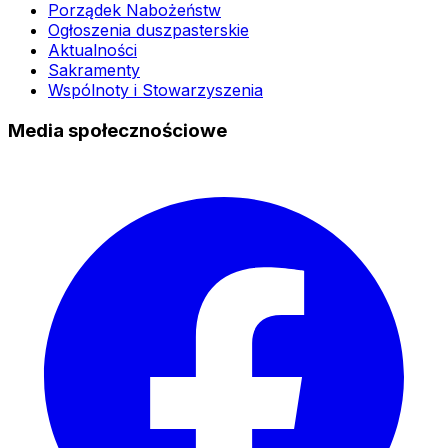
Porządek Nabożeństw
Ogłoszenia duszpasterskie
Aktualności
Sakramenty
Wspólnoty i Stowarzyszenia
Media społecznościowe