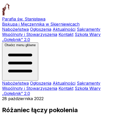
Parafia św. Stanisława
Biskupa i Męczennika w Skierniewicach
Nabożeństwa
Ogłoszenia
Aktualności
Sakramenty
Wspólnoty i Stowarzyszenia
Kontakt
Szkoła Wiary
„Gołębnik” 2.0
Otwórz menu główne
Nabożeństwa
Ogłoszenia
Aktualności
Sakramenty
Wspólnoty i Stowarzyszenia
Kontakt
Szkoła Wiary
„Gołębnik” 2.0
28 października 2022
Różaniec łączy pokolenia