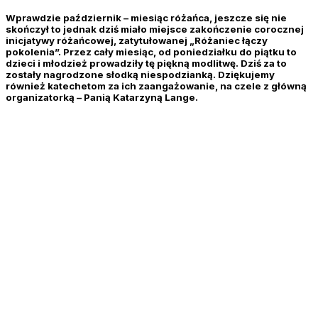
Wprawdzie październik – miesiąc różańca, jeszcze się nie
skończył to jednak dziś miało miejsce zakończenie corocznej
inicjatywy różańcowej, zatytułowanej „Różaniec łączy
pokolenia”. Przez cały miesiąc, od poniedziałku do piątku to
dzieci i młodzież prowadziły tę piękną modlitwę. Dziś za to
zostały nagrodzone słodką niespodzianką. Dziękujemy
również katechetom za ich zaangażowanie, na czele z główną
organizatorką – Panią Katarzyną Lange.