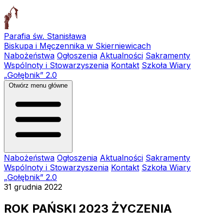
Parafia św. Stanisława
Biskupa i Męczennika w Skierniewicach
Nabożeństwa
Ogłoszenia
Aktualności
Sakramenty
Wspólnoty i Stowarzyszenia
Kontakt
Szkoła Wiary
„Gołębnik” 2.0
Otwórz menu główne
Nabożeństwa
Ogłoszenia
Aktualności
Sakramenty
Wspólnoty i Stowarzyszenia
Kontakt
Szkoła Wiary
„Gołębnik” 2.0
31 grudnia 2022
ROK PAŃSKI 2023 ŻYCZENIA