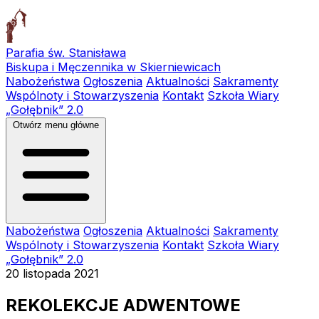
Parafia św. Stanisława
Biskupa i Męczennika w Skierniewicach
Nabożeństwa
Ogłoszenia
Aktualności
Sakramenty
Wspólnoty i Stowarzyszenia
Kontakt
Szkoła Wiary
„Gołębnik” 2.0
Otwórz menu główne
Nabożeństwa
Ogłoszenia
Aktualności
Sakramenty
Wspólnoty i Stowarzyszenia
Kontakt
Szkoła Wiary
„Gołębnik” 2.0
20 listopada 2021
REKOLEKCJE ADWENTOWE