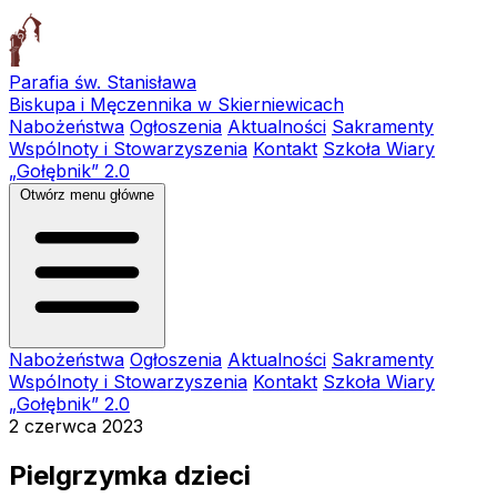
Parafia św. Stanisława
Biskupa i Męczennika w Skierniewicach
Nabożeństwa
Ogłoszenia
Aktualności
Sakramenty
Wspólnoty i Stowarzyszenia
Kontakt
Szkoła Wiary
„Gołębnik” 2.0
Otwórz menu główne
Nabożeństwa
Ogłoszenia
Aktualności
Sakramenty
Wspólnoty i Stowarzyszenia
Kontakt
Szkoła Wiary
„Gołębnik” 2.0
2 czerwca 2023
Pielgrzymka dzieci