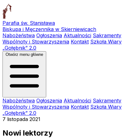
Parafia św. Stanisława
Biskupa i Męczennika w Skierniewicach
Nabożeństwa
Ogłoszenia
Aktualności
Sakramenty
Wspólnoty i Stowarzyszenia
Kontakt
Szkoła Wiary
„Gołębnik” 2.0
Otwórz menu główne
Nabożeństwa
Ogłoszenia
Aktualności
Sakramenty
Wspólnoty i Stowarzyszenia
Kontakt
Szkoła Wiary
„Gołębnik” 2.0
7 listopada 2021
Nowi lektorzy