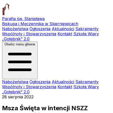
Parafia św. Stanisława
Biskupa i Męczennika w Skierniewicach
Nabożeństwa
Ogłoszenia
Aktualności
Sakramenty
Wspólnoty i Stowarzyszenia
Kontakt
Szkoła Wiary
„Gołębnik” 2.0
Otwórz menu główne
Nabożeństwa
Ogłoszenia
Aktualności
Sakramenty
Wspólnoty i Stowarzyszenia
Kontakt
Szkoła Wiary
„Gołębnik” 2.0
28 sierpnia 2022
Msza Święta w intencji NSZZ