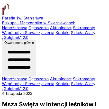
Parafia św. Stanisława
Biskupa i Męczennika w Skierniewicach
Nabożeństwa
Ogłoszenia
Aktualności
Sakramenty
Wspólnoty i Stowarzyszenia
Kontakt
Szkoła Wiary
„Gołębnik” 2.0
Otwórz menu główne
Nabożeństwa
Ogłoszenia
Aktualności
Sakramenty
Wspólnoty i Stowarzyszenia
Kontakt
Szkoła Wiary
„Gołębnik” 2.0
4 listopada 2023
Msza Święta w intencji leśników i