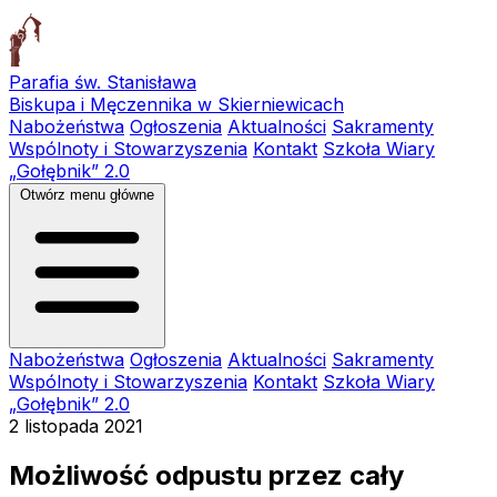
Parafia św. Stanisława
Biskupa i Męczennika w Skierniewicach
Nabożeństwa
Ogłoszenia
Aktualności
Sakramenty
Wspólnoty i Stowarzyszenia
Kontakt
Szkoła Wiary
„Gołębnik” 2.0
Otwórz menu główne
Nabożeństwa
Ogłoszenia
Aktualności
Sakramenty
Wspólnoty i Stowarzyszenia
Kontakt
Szkoła Wiary
„Gołębnik” 2.0
2 listopada 2021
Możliwość odpustu przez cały