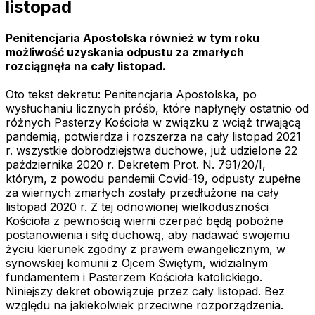
listopad
Penitencjaria Apostolska również w tym roku
możliwość uzyskania odpustu za zmarłych
rozciągnęła na cały listopad.
Oto tekst dekretu: Penitencjaria Apostolska, po
wysłuchaniu licznych próśb, które napłynęły ostatnio od
różnych Pasterzy Kościoła w związku z wciąż trwającą
pandemią, potwierdza i rozszerza na cały listopad 2021
r. wszystkie dobrodziejstwa duchowe, już udzielone 22
października 2020 r. Dekretem Prot. N. 791/20/I,
którym, z powodu pandemii Covid-19, odpusty zupełne
za wiernych zmarłych zostały przedłużone na cały
listopad 2020 r. Z tej odnowionej wielkoduszności
Kościoła z pewnością wierni czerpać będą pobożne
postanowienia i siłę duchową, aby nadawać swojemu
życiu kierunek zgodny z prawem ewangelicznym, w
synowskiej komunii z Ojcem Świętym, widzialnym
fundamentem i Pasterzem Kościoła katolickiego.
Niniejszy dekret obowiązuje przez cały listopad. Bez
względu na jakiekolwiek przeciwne rozporządzenia.