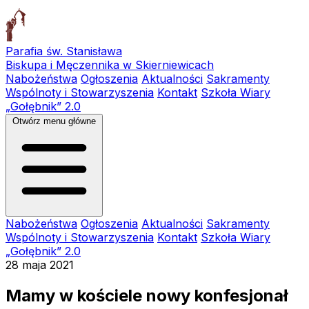
Parafia św. Stanisława
Biskupa i Męczennika w Skierniewicach
Nabożeństwa
Ogłoszenia
Aktualności
Sakramenty
Wspólnoty i Stowarzyszenia
Kontakt
Szkoła Wiary
„Gołębnik” 2.0
Otwórz menu główne
Nabożeństwa
Ogłoszenia
Aktualności
Sakramenty
Wspólnoty i Stowarzyszenia
Kontakt
Szkoła Wiary
„Gołębnik” 2.0
28 maja 2021
Mamy w kościele nowy konfesjonał