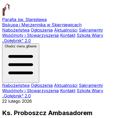
Parafia św. Stanisława
Biskupa i Męczennika w Skierniewicach
Nabożeństwa
Ogłoszenia
Aktualności
Sakramenty
Wspólnoty i Stowarzyszenia
Kontakt
Szkoła Wiary
„Gołębnik” 2.0
Otwórz menu główne
Nabożeństwa
Ogłoszenia
Aktualności
Sakramenty
Wspólnoty i Stowarzyszenia
Kontakt
Szkoła Wiary
„Gołębnik” 2.0
22 lutego 2026
Ks. Proboszcz Ambasadorem