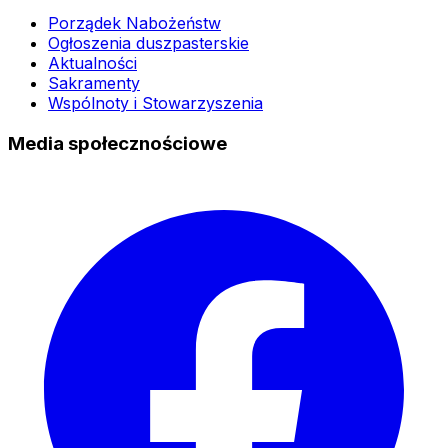
Porządek Nabożeństw
Ogłoszenia duszpasterskie
Aktualności
Sakramenty
Wspólnoty i Stowarzyszenia
Media społecznościowe