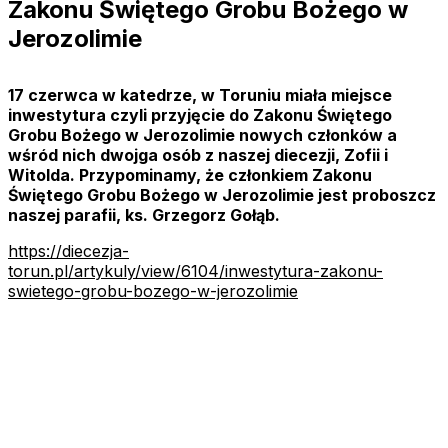
Zakonu Świętego Grobu Bożego w
Jerozolimie
17 czerwca w katedrze, w Toruniu miała miejsce
inwestytura czyli przyjęcie do Zakonu Świętego
Grobu Bożego w Jerozolimie nowych członków a
wśród nich dwojga osób z naszej diecezji, Zofii i
Witolda. Przypominamy, że członkiem Zakonu
Świętego Grobu Bożego w Jerozolimie jest proboszcz
naszej parafii, ks. Grzegorz Gołąb.
https://diecezja-
torun.pl/artykuly/view/6104/inwestytura-zakonu-
swietego-grobu-bozego-w-jerozolimie