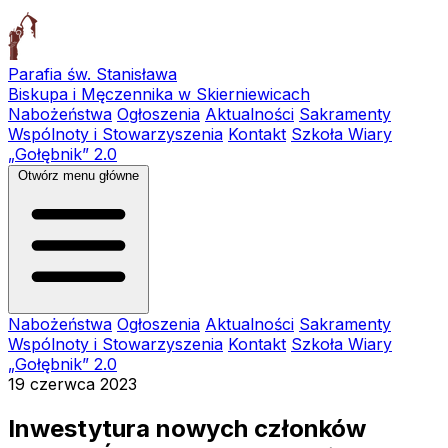
Parafia św. Stanisława
Biskupa i Męczennika w Skierniewicach
Nabożeństwa
Ogłoszenia
Aktualności
Sakramenty
Wspólnoty i Stowarzyszenia
Kontakt
Szkoła Wiary
„Gołębnik” 2.0
Otwórz menu główne
Nabożeństwa
Ogłoszenia
Aktualności
Sakramenty
Wspólnoty i Stowarzyszenia
Kontakt
Szkoła Wiary
„Gołębnik” 2.0
19 czerwca 2023
Inwestytura nowych członków