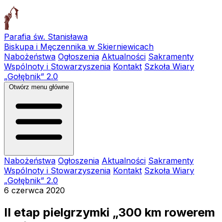
Parafia św. Stanisława
Biskupa i Męczennika w Skierniewicach
Nabożeństwa
Ogłoszenia
Aktualności
Sakramenty
Wspólnoty i Stowarzyszenia
Kontakt
Szkoła Wiary
„Gołębnik” 2.0
Otwórz menu główne
Nabożeństwa
Ogłoszenia
Aktualności
Sakramenty
Wspólnoty i Stowarzyszenia
Kontakt
Szkoła Wiary
„Gołębnik” 2.0
6 czerwca 2020
II etap pielgrzymki „300 km rowerem