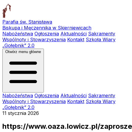
Parafia św. Stanisława
Biskupa i Męczennika w Skierniewicach
Nabożeństwa
Ogłoszenia
Aktualności
Sakramenty
Wspólnoty i Stowarzyszenia
Kontakt
Szkoła Wiary
„Gołębnik” 2.0
Otwórz menu główne
Nabożeństwa
Ogłoszenia
Aktualności
Sakramenty
Wspólnoty i Stowarzyszenia
Kontakt
Szkoła Wiary
„Gołębnik” 2.0
11 stycznia 2026
https://www.oaza.lowicz.pl/zaprosze